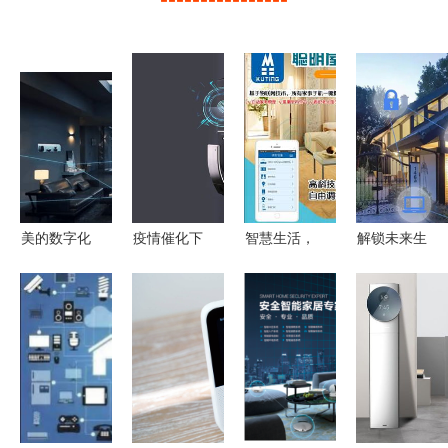
美的数字化
疫情催化下
智慧生活，
解锁未来生
转型 以智
的智能家居
触手可及
活 智能家
能家居为支
新机遇 设
探索大兴安
居安装指南
点，撬动未
备进化与生
岭聪明屋的
与核心设备
来智慧生活
活重构
智能家居生
详解
新格局
态系统