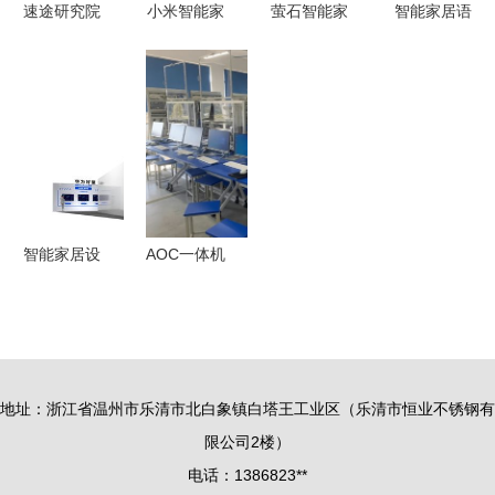
速途研究院
小米智能家
萤石智能家
智能家居语
2017上半
庭屏 10 智
居产品荣
音交互新标
年智能家居
能中控开启
获“鼎智奖·
杆 炬芯
研究报告
家居升级新
年度创新产
ATS3607D
—— 智能
体验
品”殊荣
赋能格力AI
家居设备市
空调
场发展分析
智能家居设
AOC一体机
备 开启智
助力贺州学
慧生活新篇
院 携手打
章
造人工智能
未来工厂与
地址：浙江省温州市乐清市北白象镇白塔王工业区（乐清市恒业不锈钢有
智能家居设
限公司2楼）
备新生态
电话：1386823**