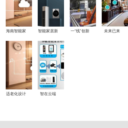
新飞专业生
达
产
海南智能家
智能家居新
一“线”创新
未来已来
居品牌大全
范式 稳定
探秘可组装
全屋智能家
与热门设备
的连接与创
230多种冰
居系统解决
推荐
新的增值服
箱的智能工
方案，解锁
务双轮驱动
厂
全智能生活
体验升级
体验
适老化设计
智在云端
智能家居如
解读智能家
何满足银发
居与传统智
族的真实需
能家居的边
求
界