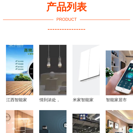
产品列表
PRODUCT
----------------
江西智能家
情到浓处，
米家智能家
智能家居市
居产品厂家
手控灯 宜
居产品最值
场火爆背后
代理,上饶
家智能家居
得优先购买
的深度思考
甲醛检测仪
的新情感表
的推荐