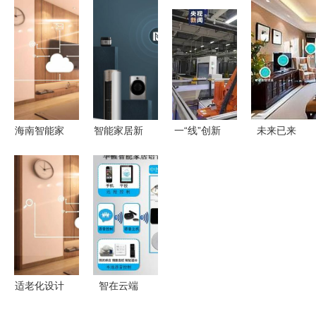
代理,上饶
家智能家居
得优先购买
的深度思考
甲醛检测仪
的新情感表
的推荐
新飞专业生
达
产
海南智能家
智能家居新
一“线”创新
未来已来
居品牌大全
范式 稳定
探秘可组装
全屋智能家
与热门设备
的连接与创
230多种冰
居系统解决
推荐
新的增值服
箱的智能工
方案，解锁
务双轮驱动
厂
全智能生活
体验升级
体验
适老化设计
智在云端
智能家居如
解读智能家