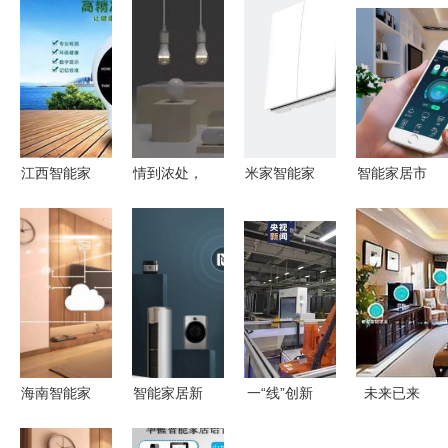
江西智能家
情到浓处，
米家智能家
智能家居市
居产品厂家
手控灯 宜
居产品最值
场火爆背后
代理,上饶
家智能家居
得优先购买
的深度思考
甲醛检测仪
的新情感表
的推荐
新飞专业生
达
产
海南智能家
智能家居新
一“线”创新
未来已来
居品牌大全
范式 稳定
探秘可组装
全屋智能家