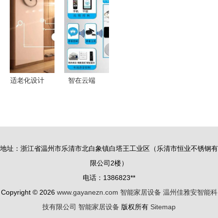
与热门设备
的连接与创
230多种冰
居系统解决
推荐
新的增值服
箱的智能工
方案，解锁
务双轮驱动
厂
全智能生活
体验升级
体验
适老化设计
智在云端
智能家居如
解读智能家
何满足银发
居与传统智
族的真实需
能家居的边
求
界
地址：浙江省温州市乐清市北白象镇白塔王工业区（乐清市恒业不锈钢有
限公司2楼）
电话：1386823**
Copyright © 2026
www.gayanezn.com
智能家居设备
温州佳雅安智能科
技有限公司
智能家居设备
版权所有
Sitemap