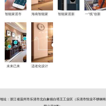
图景
智能家居市
海南智能家
智能家居新
一“线”创新
场火爆背后
居品牌大全
范式 稳定
探秘可组装
的深度思考
与热门设备
的连接与创
230多种冰
推荐
新的增值服
箱的智能工
务双轮驱动
厂
体验升级
未来已来
适老化设计
全屋智能家
智能家居如
居系统解决
何满足银发
方案，解锁
族的真实需
全智能生活
求
地址：浙江省温州市乐清市北白象镇白塔王工业区（乐清市恒业不锈钢有
体验