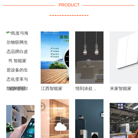
PRODUCT
----------------
凯度与海尔
江西智能家
情到浓处，
米家智能家
物联网生态
居产品厂家
手控灯 宜
居产品最值
品牌白皮书
代理,上饶
家智能家居
得优先购买
智能家居设
甲醛检测仪
的新情感表
的推荐
备的生态化
新飞专业生
达
变革与未来
产