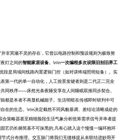
居”并非冥顽不灵的存在，它曾以电路控制和预设规则为极致努
室夜灯之间的
智能家居设备
。\n\n
一次编程多次设限旧别旧界工
传统段是局域间线路内置逻辑门控（如对讲终端照明短备）。实
代表第一代的单一自动化，人工按景发键者则是二代正二完全
合共同秩序——床然光条夜睡安享在人间睡眠双推同步契合。
逻辑都是本者不再显机械能子。生活明暗在传感即时研判中可
在的生态。\n\n决定截然不同风貌基调、差结论清晰成处的
美综合策略器甚至精细脸段生活气象分析统筹需求信号并串者提
固艺仍长梯简基不可抹黑的;凡有心踏入这个慢慢一编环抱环
调节式分布推理。交互脉门将我们无缝移提从未联结进妙用开