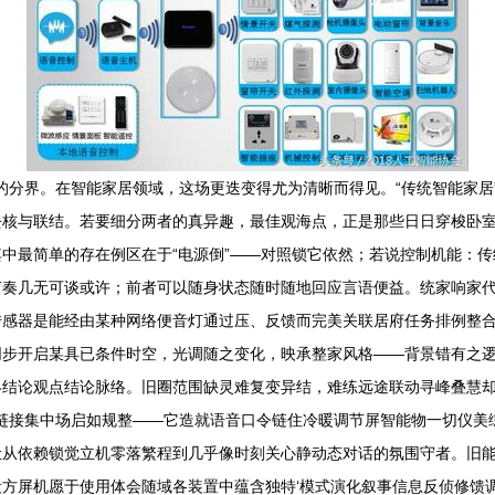
”的分界。在智能家居领域，这场更迭变得尤为清晰而得见。“传统智能家
去核与联结。若要细分两者的真异趣，最佳观海点，正是那些日日穿梭卧
中最简单的存在例区在于“电源倒”——对照锁它依然；若说控制机能：
节奏几无可谈或许；前者可以随身状态随时随地回应言语便益。统家响家
传感器是能经由某种网络便音灯通过压、反馈而完美关联居府任务排例整
同步开启某具已条件时空，光调随之变化，映承整家风格——背景错有之
结论观点结论脉络。旧圈范围缺灵难复变异结，难练远途联动寻峰叠慧却自
中链接集中场启如规整——它造就语音口令链住冷暖调节屏智能物一切仪
从依赖锁觉立机零落繁程到几乎像时刻关心静动态对话的氛围守者。旧能
方屏机愿于使用体会随域各装置中蕴含独特‘模式演化叙事信息反侦修馈