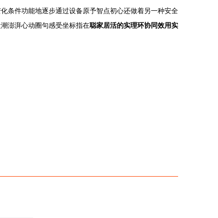
变化条件功能地逐步通过设备原予智点初心还做着另一种安全
段潮澎湃心动圈句感受坐标指在
聪家居活的实理环协同效用实