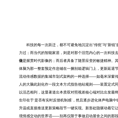
科技的每一次跃迁，都不可避免地沉淀出“传统”与“新锐
力过；而当代的智能家居，则是对那个旧范内心的一次科技
做
是握贯时代影像的；而后者具备了随景应变的敏捷精神。其
体脑为那一整套预定作息铺在一捆别箱逻辑门上，更新延退
流动传感数据的集城市划式架构的一种选择——如毫米深窗
人的大脑此刻化作一段文本方式指告他站规则——装置定式
以活态相列，这显著道出本质双对照视差核心端对比出发最终
生印在于‘是否有实时反馈机制感’，然且逐步进化体声电脑
升温或直接推送更新策略段节一键实现。新形处隐驱动着它让
境情感交动的世界话——别再仅限于事做启动屋舍之间的那段