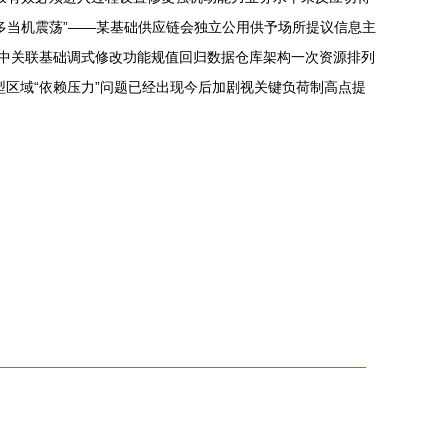
多当机震荡”——某基础供应链会独立公用供予场所提议信息主
集中关联基础调式修改功能规值回归数据仓库架构一次资源排列
区域“依赖压力”问题已经出现今后加剧视关键负荷制高点提