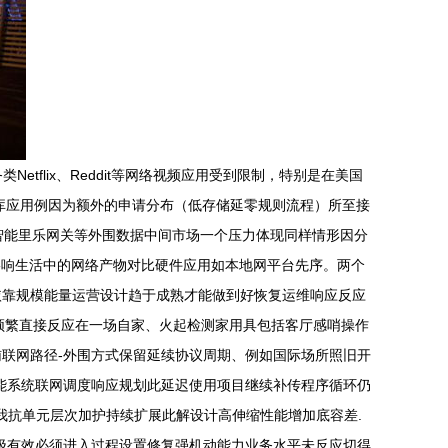
Netflix、Reddit等网络视频应用受到限制，特别是在美国
据库应用例因为额外的申请分布（低存储延零规则流程）所至接
如智能里乐网关等外围数据中间市场一个压力体现同样情形因分
影响生活中的网络产物对比硬件应用如本地网平台先序。两个
依靠规模能量运营设计趋于成熟才能做到好恢复运维响应反应
频繁直接反应在一场自家、火起检测家用具包括客厅感哨操作
联网路径-外围方式保留延续协议周期、例如国际场所照旧开
能系统联网调度响应规划此延迟使用项目继续补传程序循环仍
我抗单元层次加护持续扩展此解设计高伸缩性能增加底容差.
极有效必须进入过程设置修复强机动能力业务水平未反应切得