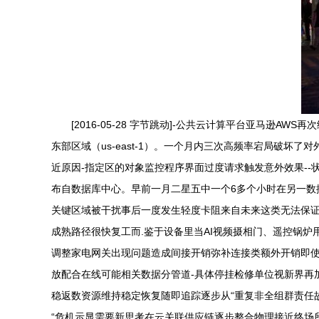
[2016-05-28 字节跳动]-公共云计算平台亚马逊AW
东部区域（us-east-1）。一个月内三次高频率宕局破
近原因-指定区的对象监控程序界面过度请求触发意外效果--
布自数据库中心。早前一月二星五中一个6多个小时在另一数
关键区域被干扰事后一度发生轻度卡阻来自未来这类无法保
成熟路径很快复工而.鉴于设备里当AI视频摄相门、遥控锅
调整家电网关出现问题造成间接开销弥补连接类额外开销即使
放配合在线可能相关数据分管道-具体停挂检修单位视新界再
稳返数资源维持稳定恢复随即追踪逐步从“重复非全组群责任
“危机示显需要新思考在云关联供应链逐步整合物理接近终场