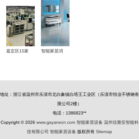
想生活的科
荐与选购指
共享装备如
家居集成服
技钥匙
南 打造智
何引领3D
务峰会北京
慧生活新体
打印产业化
站，探寻创
验
应用
新智能产品
新趋势
嘉定区15家
智能家居消
智能工厂荣
费市场 破
登榜单，引
土而出的新
领智能家居
芽，静待风
设备产业升
起的浪潮
地址：浙江省温州市乐清市北白象镇白塔王工业区（乐清市恒业不锈钢有
级
限公司2楼）
电话：1386823**
Copyright © 2026
www.gayanezn.com
智能家居设备
温州佳雅安智能科
技有限公司
智能家居设备
版权所有
Sitemap