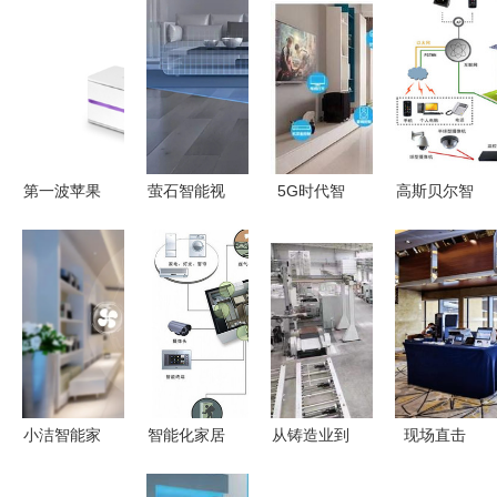
第一波苹果
萤石智能视
5G时代智
高斯贝尔智
HomeKit智
觉扫地机器
能家居的变
能家居 打
能家居产品
人RS1荣
革 从连接
造未来生活
来袭 开启
膺“红星奖”
到无感智能
的智能设备
智能生活新
以卓越设计
的飞跃
新篇章
篇章
引领智能清
洁新体验
小洁智能家
智能化家居
从铸造业到
现场直击
居 开启理
系统品牌推
智能家居
2021智能