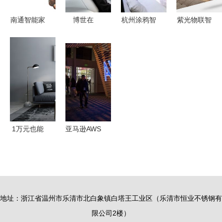
南通智能家
博世在
杭州涂鸦智
紫光物联智
居探索 寻
2019年
能助力智能
能家居强势
觅新型家居
CES展上展
家居App开
入驻石河子
智能锁的指
示未来交通
发的特点与
友好时尚购
南
与智能家居
设备生态解
物中心
的互联方案
析
1万元也能
亚马逊AWS
轻松实现全
一年内遭遇
屋智能化，
多起故障，
有你物联智
智能家居生
能家居方案
态系统受考
地址：浙江省温州市乐清市北白象镇白塔王工业区（乐清市恒业不锈钢有
助您一臂之
验
限公司2楼）
力