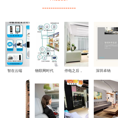
----------------
智在云端
物联网时代
停电之后，
深圳卓纳
解读智能家
下传统家具
你家真的只
匠心策划与
居与传统智
与智能家居
剩“傻”家电
设计，点亮
能家居的边
设备的深度
了吗？
智能家居品
界
对比
牌未来