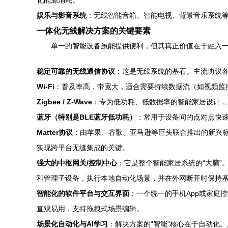
化能源消耗。
娱乐与影音系统
：无线智能音箱、智能电视、背景音乐系统
一体化无线解决方案的关键要素
单一的智能设备虽能提供便利，但其真正价值在于融入
稳定可靠的无线通信协议
：这是无线系统的基石。主流协议
Wi-Fi
：普及率高，带宽大，适合需要持续数据流（如视频监
Zigbee / Z-Wave
：专为低功耗、低数据率的智能家居设计，
蓝牙（特别是BLE蓝牙低功耗）
：常用于设备间的点对点快速
Matter协议
：由苹果、谷歌、亚马逊等巨头联合推出的新兴标准
实现跨平台无缝集成的关键。
强大的中枢网关/控制中心
：它是整个智能家居系统的“大脑”。
和管理子设备，执行本地自动化场景，并在外网断开时保持
智能化的软件平台与交互界面
：一个统一的手机App或家庭
直观易用，支持拖拽式场景编辑。
场景化自动化与AI学习
：解决方案的“智能”核心在于自动化。