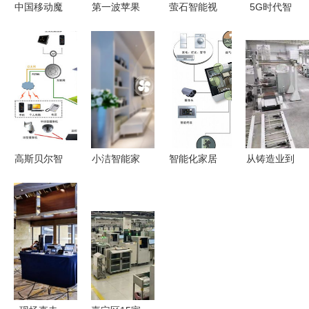
中国移动魔
第一波苹果
萤石智能视
5G时代智
百和网络机
HomeKit智
觉扫地机器
能家居的变
顶盒
能家居产品
人RS1荣
革 从连接
CM201-2
来袭 开启
膺“红星奖”
到无感智能
连接4K视
智能生活新
以卓越设计
的飞跃
界，开启智
篇章
引领智能清
能生活新篇
洁新体验
章
高斯贝尔智
小洁智能家
智能化家居
从铸造业到
能家居 打
居 开启理
系统品牌推
智能家居
造未来生活
想生活的科
荐与选购指
共享装备如
的智能设备
技钥匙
南 打造智
何引领3D
新篇章
慧生活新体
打印产业化
验
应用