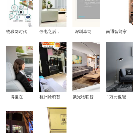
物联网时代
停电之后，
深圳卓纳
南通智能家
下传统家具
你家真的只
匠心策划与
居探索 寻
与智能家居
剩“傻”家电
设计，点亮
觅新型家居
设备的深度
了吗？
智能家居品
智能锁的指
对比
牌未来
南
博世在
杭州涂鸦智
紫光物联智
1万元也能
2019年
能助力智能
能家居强势
轻松实现全
CES展上展
家居App开
入驻石河子
屋智能化，
示未来交通
发的特点与
友好时尚购
有你物联智
与智能家居
设备生态解
物中心
能家居方案