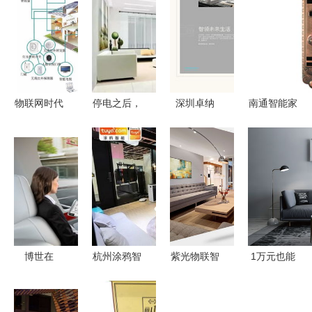
物联网时代
停电之后，
深圳卓纳
南通智能家
下传统家具
你家真的只
匠心策划与
居探索 寻
与智能家居
剩“傻”家电
设计，点亮
觅新型家居
设备的深度
了吗？
智能家居品
智能锁的指
对比
牌未来
南
博世在
杭州涂鸦智
紫光物联智
1万元也能
2019年
能助力智能
能家居强势
轻松实现全
CES展上展
家居App开
入驻石河子
屋智能化，